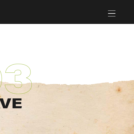
Menú
03
AVE