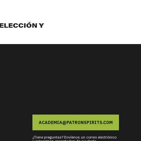
SELECCIÓN Y
ACADEMIA@PATRONSPIRITS.COM
¿Tiene preguntas? Envíenos un correo electrónico
y estaremos encantados de ayudarle.